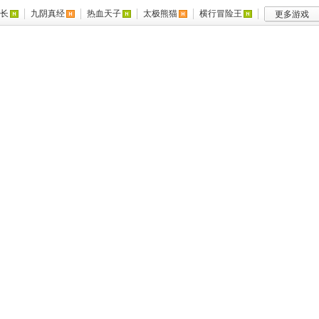
长
九阴真经
热血天子
太极熊猫
横行冒险王
更多游戏