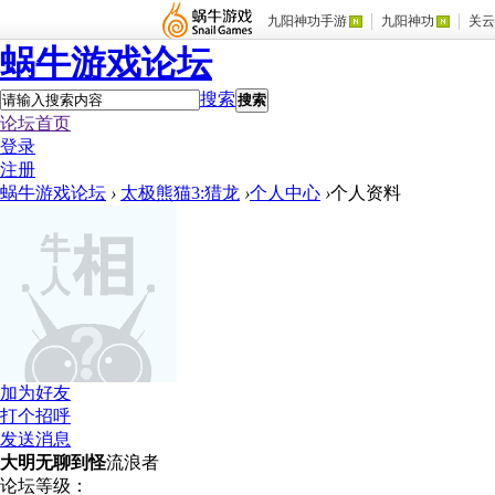
九阳神功手游
九阳神功
关云
蜗牛游戏论坛
搜索
搜索
论坛首页
登录
注册
蜗牛游戏论坛
›
太极熊猫3:猎龙
›
个人中心
›
个人资料
加为好友
打个招呼
发送消息
大明无聊到怪
流浪者
论坛等级：